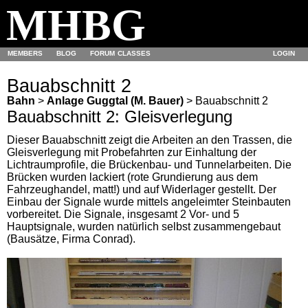
MHBG
MEMBERS
BLOG
FORUM
CLASSES
LOGIN
Bauabschnitt 2
Bahn
>
Anlage Guggtal (M. Bauer)
> Bauabschnitt 2
Bauabschnitt 2: Gleisverlegung
Dieser Bauabschnitt zeigt die Arbeiten an den Trassen, die
Gleisverlegung mit Probefahrten zur Einhaltung der
Lichtraumprofile, die Brückenbau- und Tunnelarbeiten. Die
Brücken wurden lackiert (rote Grundierung aus dem
Fahrzeughandel, matt!) und auf Widerlager gestellt. Der
Einbau der Signale wurde mittels angeleimter Steinbauten
vorbereitet. Die Signale, insgesamt 2 Vor- und 5
Hauptsignale, wurden natürlich selbst zusammengebaut
(Bausätze, Firma Conrad).